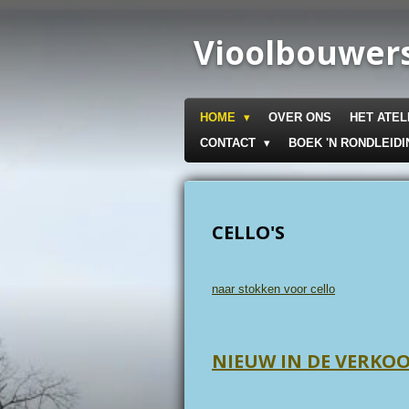
Ga
direct
Vioolbouwers
naar
de
hoofdinhoud
HOME
OVER ONS
HET ATEL
CONTACT
BOEK 'N RONDLEIDI
CELLO'S
naar stokken voor cello
NIEUW IN DE VERKO