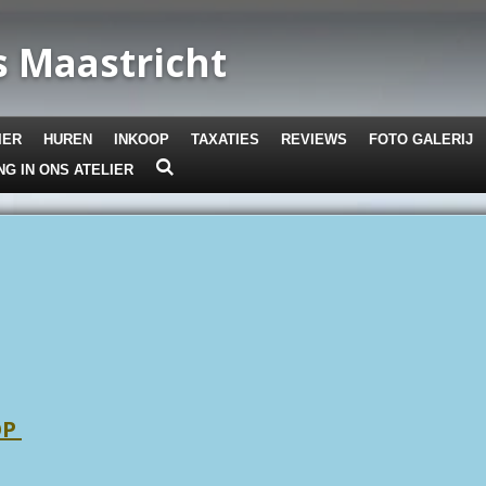
 Maastricht
IER
HUREN
INKOOP
TAXATIES
REVIEWS
FOTO GALERIJ
NG IN ONS ATELIER
OP