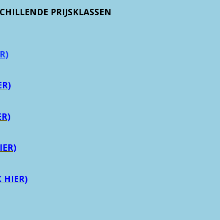
RSCHILLENDE PRIJSKLASSEN
R)
ER)
ER)
IER)
 HIER)