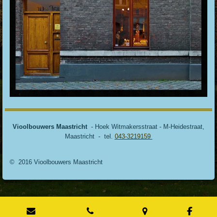
Vioolbouwers Maastricht
- Hoek Witmakersstraat - M-Heidestraat,
Maastricht - tel.
043-3219159
© 2016 Vioolbouwers Maastricht