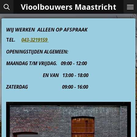
Vioolbouwers Maastricht
Ga
direct
naar
de
WIJ
WERKEN ALLEEN OP AFSPRAAK
hoofdinhoud
T
EL.
043-3219159
OPENINGSTIJDEN ALGEMEEN:
MAANDAG T/M VRIJDAG. 09:00 - 12:00
EN VAN 13:00 - 18:00
ZATERDAG 09:00 - 16:00