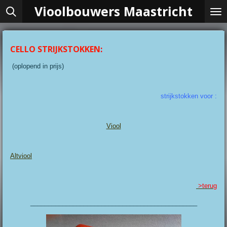
Vioolbouwers Maastricht
Ga
direct
naar
de
CELLO
STRIJKSTOKKEN
:
hoofdinhoud
(oplopend in prijs)
strijkstokken voor :
Viool
Altviool
>terug
_______________________________________________