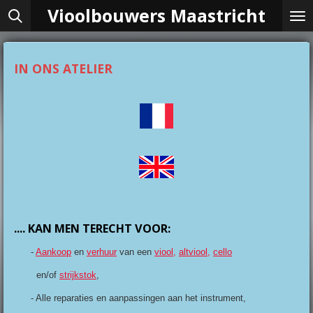
Vioolbouwers Maastricht
Ga
direct
naar
de
IN ONS ATELIER
hoofdinhoud
.... KAN MEN TERECHT VOOR:
-
Aankoop
en
verhuur
van een
viool
,
altviool
,
cello
en/of
strijkstok
,
- Alle reparaties en aanpassingen aan het instrument,