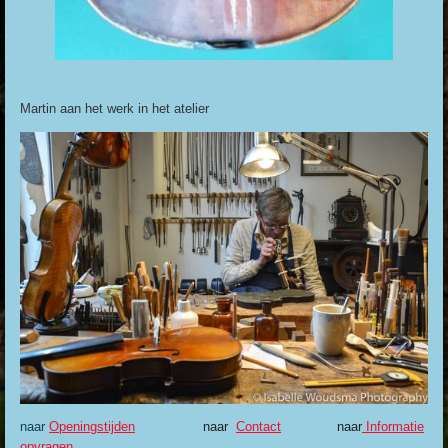
Martin aan het werk in het atelier
naar
Openingstijden
naar
Contact
naar
Informatie
opvragen