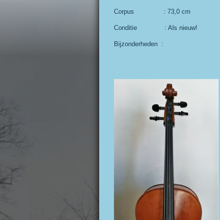
Corpus : 73,0 c
Conditie : Als nieuw!
Bijzonderhede