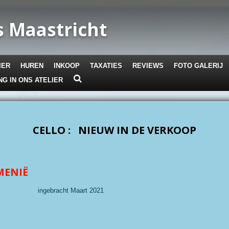
 Maastricht
IER
HUREN
INKOOP
TAXATIES
REVIEWS
FOTO GALERIJ
NG IN ONS ATELIER
CELLO : NIEUW IN DE VERKOOP
MENIË
ebracht Maart 2021