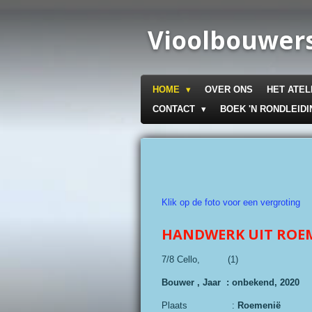
Ga
direct
Vioolbouwers
naar
de
hoofdinhoud
HOME
OVER ONS
HET ATEL
CONTACT
BOEK 'N RONDLEIDI
Klik op de foto voor een vergroting
HANDWERK UIT ROE
7/8 Cello, (1) ing
Bouwer , Jaar : onbekend, 2020
Plaats :
Roemenië