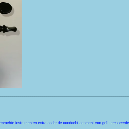
________________________________________________________________
ebrachte instrumenten extra onder de aandacht gebracht van geïnteresseerd