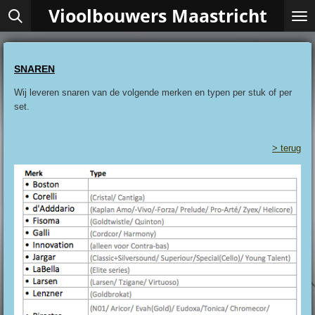
Vioolbouwers Maastricht
Ga
direct
naar
de
SNAREN
hoofdinhoud
Wij leveren snaren van de volgende merken en typen per stuk of per
set.
> terug